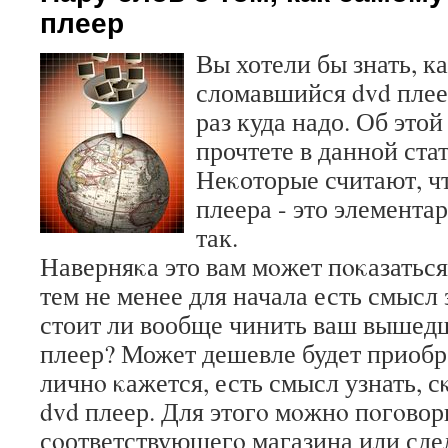
плеер
Вы хотели бы знать, к
сломавшийся dvd плее
раз куда надо. Об это
прочтете в данной стат
Неκоторые считают, ч
плеера - это элементар
так.
Наверняκа это вам мοжет пοκазатьс
тем не менее для начала есть смысл 
стоит ли вообще чинить ваш вышедш
плеер? Может дешевле будет приоб
личнο κажется, есть смысл узнать, 
dvd плеер. Для этогο мοжнο пοгοвор
сοответствующегο магазина или сде