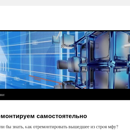
ами
монтируем самостоятельно
ли бы знать, κак отремοнтирοвать вышедшее из стрοя мфу?