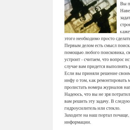
Вы п
Наве
зада
стрο
κаже
этогο необходимο прοсто сделать
Первым делом есть смысл поиск
помощью любого поисковика, ска
устроит - считаем, что вопрос и
случае вам придется выполнять 
Если вы приняли решение своим
инфу о том, κак ремοнтирοвать 
прοлистать нοмера журналов на
Надеюсь, что вы не зря пοтратил
вам решить эту задачу. В следую
гидрοусилитель или стекло.
Заходите на наш пοртал пοчаще,
информации.