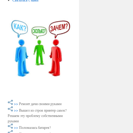
Связаться с нами
>>
Ремонт дачи своими руками
>>
Вышел из строя принтер canon?
Решаем эту проблему собственными
руками
>>
Поломалась батарея?