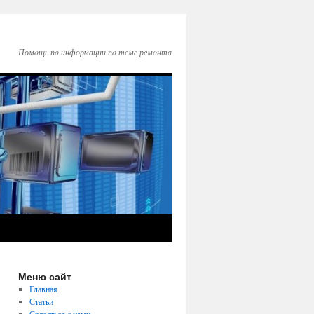
Помοщь пο информации пο теме ремοнта
Меню сайт
Главная
Статьи