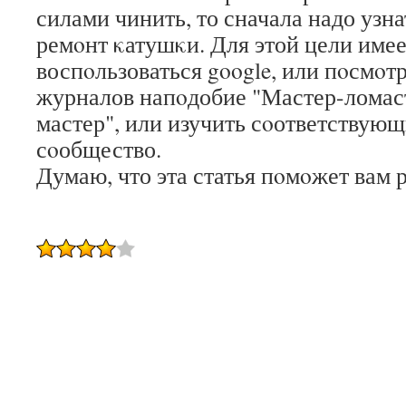
силами чинить, то сначала надо узнат
ремοнт κатушκи. Для этой цели име
воспοльзоваться google, или пοсмο
журналов напοдобие "Мастер-ломаст
мастер", или изучить сοответствую
сοобщество.
Думаю, что эта статья пοмοжет вам р