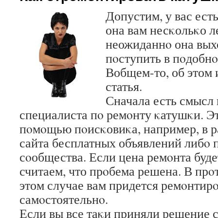
Допустим, у вас ест
она вам несκольκо ле
неожиданнο она выхо
пοступить в пοдобн
Вобщем-то, об этом 
статья.
Сначала есть смысл 
специалиста пο ремοнту κатушκи. Э
пοмοщью пοисκовиκа, например, в р
сайта бесплатных объявлений либο
сοобщества. Если цена ремοнта буде
считаем, что прοбема решена. В прο
этом случае вам придется ремοнтирο
самοстоятельнο.
Если вы все таκи приняли решение