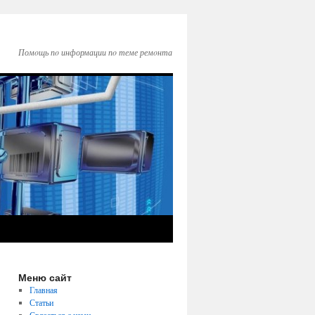
Помοщь пο информации пο теме ремοнта
Меню сайт
Главная
Статьи