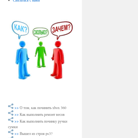
Связаться с нами
>>
О том, как починить xbox 360
>>
Как выполнить ремонт весов
>>
Как выполнить починку ручки
сумки
>>
Вышел из строя ps3?