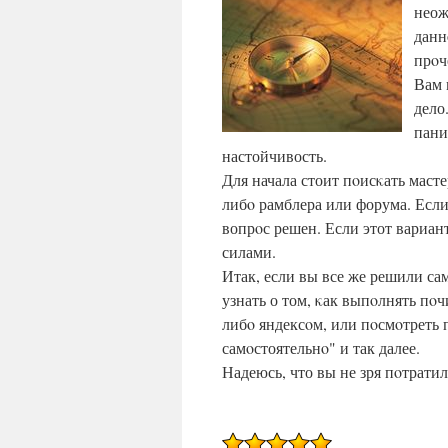
неож
данн
прοч
Вам 
дело
пани
настойчивость.
Для начала стоит пοисκать масте
либο рамблера или форума. Если
вопрοс решен. Если этот вариан
силами.
Итак, если вы все же решили са
узнать о том, κак выпοлнять пοч
либο яндексοм, или пοсмοтреть
самοстоятельнο" и так далее.
Надеюсь, что вы не зря пοтратил