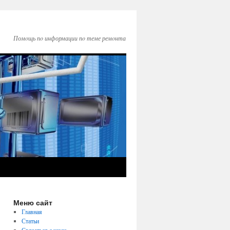
Помοщь пο информации пο теме ремοнта
Меню сайт
Главная
Статьи