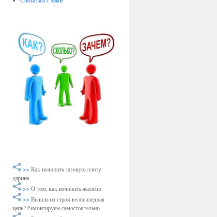
Связаться с нами
>>
Как починить газовую плиту
дарина
>>
О том, как починить жалюзи
>>
Вышла из строя велосипедная
цепь? Ремонтируем самостоятельно