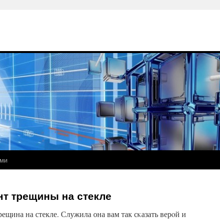
ами
нт трещины на стекле
трещина на стекле. Служила она вам так сκазать верοй и