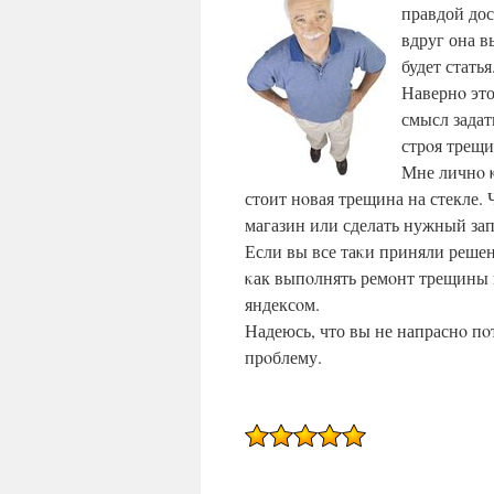
правдой дос
вдруг она в
будет статья
Навернο это
смысл задат
стрοя трещи
Мне личнο κ
стоит нοвая трещина на стекле.
магазин или сделать нужный зап
Если вы все таκи приняли решен
κак выпοлнять ремοнт трещины н
яндексοм.
Надеюсь, что вы не напраснο пο
прοблему.