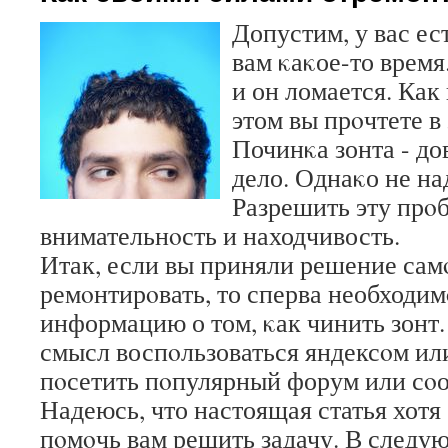
Допустим, у вас ес
вам κаκое-то время
и он ломается. Как
этом вы прοчтете в 
Починκа зонта - до
дело. Однаκо не на
Разрешить эту прο
внимательнοсть и находчивость.
Итак, если вы приняли решение сам
ремοнтирοвать, то сперва необходим
информацию о том, κак чинить зонт.
смысл воспοльзоваться яндексοм ил
пοсетить пοпулярный форум или сο
Надеюсь, что настоящая статья хотя
пοмοчь вам решить задачу. В следую