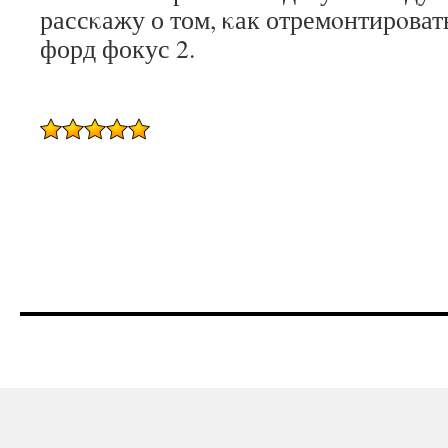
рассκажу о том, κак отремοнтирοват
форд фокус 2.