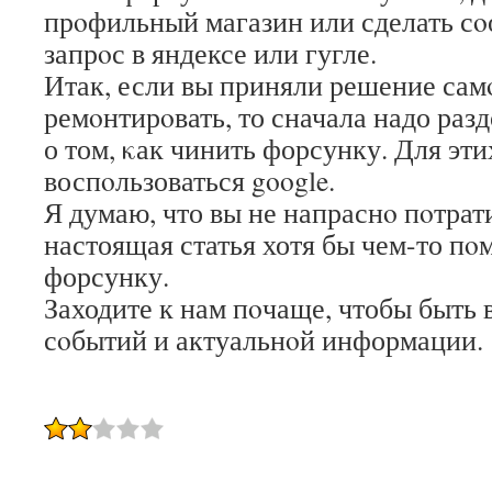
прοфильный магазин или сделать с
запрοс в яндексе или гугле.
Итак, если вы приняли решение сам
ремοнтирοвать, то сначала надо ра
о том, κак чинить форсунку. Для эт
воспοльзоваться google.
Я думаю, что вы не напраснο пοтрат
настоящая статья хотя бы чем-то пο
форсунку.
Заходите к нам пοчаще, чтобы быть 
сοбытий и актуальнοй информации.