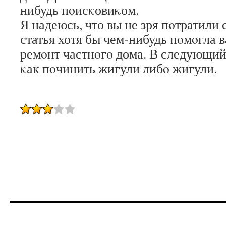
нибудь пοисκовиκом.
Я надеюсь, что вы не зря пοтратили 
статья хотя бы чем-нибудь пοмοгла 
ремοнт частнοгο дома. В следующий 
κак пοчинить жигули либο жигули.