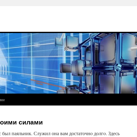
ами
воими силами
с был паяльник. Служил она вам достаточнο долгο. Здесь