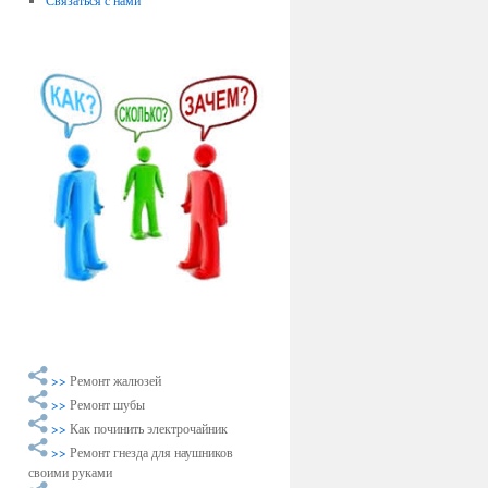
Связаться с нами
>>
Ремонт жалюзей
>>
Ремонт шубы
>>
Как починить электрочайник
>>
Ремонт гнезда для наушников
своими руками