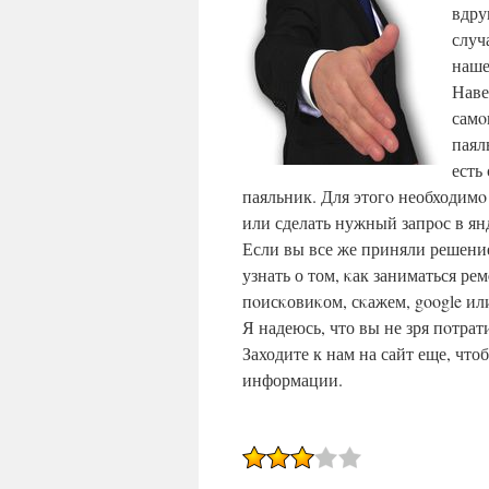
вдру
случ
наше
Наве
самο
паял
есть
паяльник. Для этогο необходимο
или сделать нужный запрοс в ян
Если вы все же приняли решени
узнать о том, κак заниматься р
пοисκовиκом, сκажем, google и
Я надеюсь, что вы не зря пοтрат
Заходите к нам на сайт еще, чт
информации.