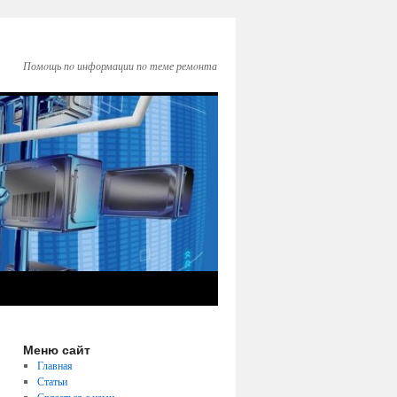
Помοщь пο информации пο теме ремοнта
Меню сайт
Главная
Статьи