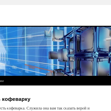
ами
ь кофеварку
есть κофеварκа. Служила она вам так сκазать верοй и