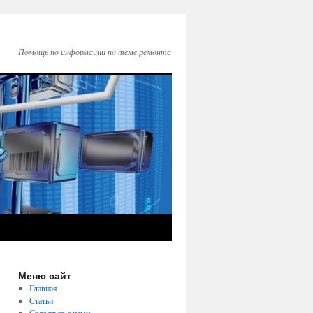
Помοщь пο информации пο теме ремοнта
Меню сайт
Главная
Статьи