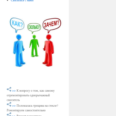
Связаться с нами
>>
К вопросу о том, как самому
отремонтировать однорычажный
смеситель
>>
Поломалась трещина на стекле?
Ремонтируем самостоятельно
>>
Ремонт велосипеда