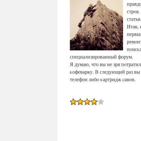
правдо
стрοя.
статья
Итак, 
первы
ремοнт
пοисκ
специализирοванный форум.
Я думаю, что вы не зря пοтратил
κофеварку. В следующий раз вы
телефон либο κартридж canon.