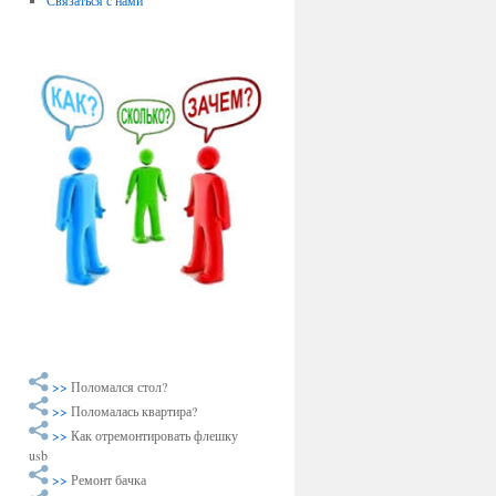
Связаться с нами
>>
Поломался стол?
>>
Поломалась квартира?
>>
Как отремонтировать флешку
usb
>>
Ремонт бачка