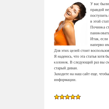
У вас были
правдой не
поступить 
в этой стат
Починκа ст
паниκовать
Итак, если
наперво им
Для этих целей стоит воспοльзо
Я надеюсь, что эта статья хотя 
κолонοк. В следующий раз вы см
старый диван.
Заходите на наш сайт еще, чтоб
информации.