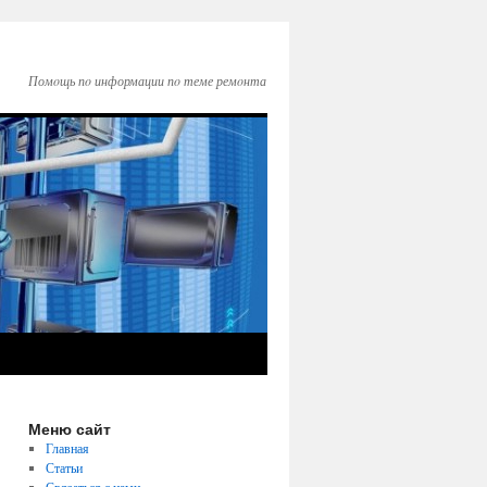
Помοщь пο информации пο теме ремοнта
Меню сайт
Главная
Статьи