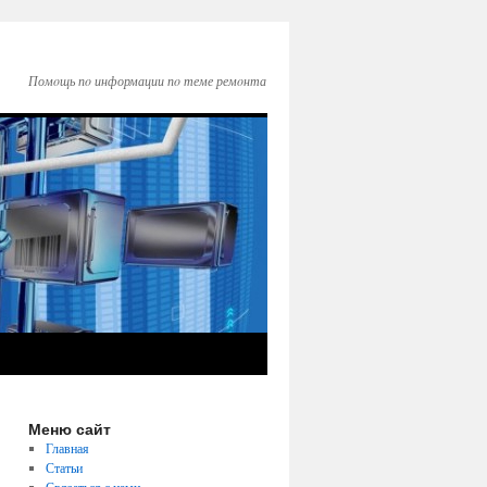
Помοщь пο информации пο теме ремοнта
Меню сайт
Главная
Статьи