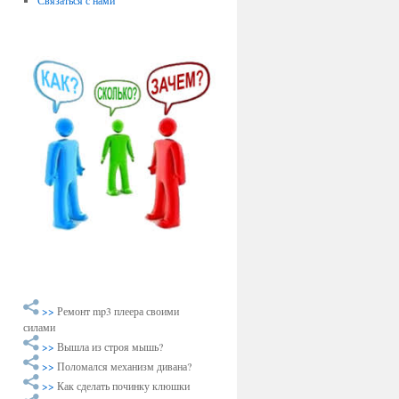
Связаться с нами
>>
Ремонт mp3 плеера своими
силами
>>
Вышла из строя мышь?
>>
Поломался механизм дивана?
>>
Как сделать починку клюшки