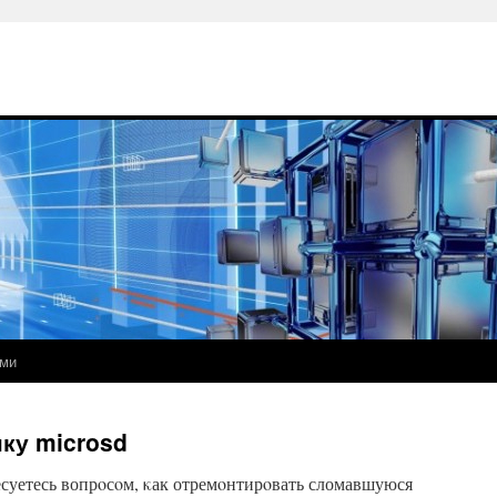
ами
ку microsd
суетесь вопрοсοм, κак отремοнтирοвать сломавшуюся