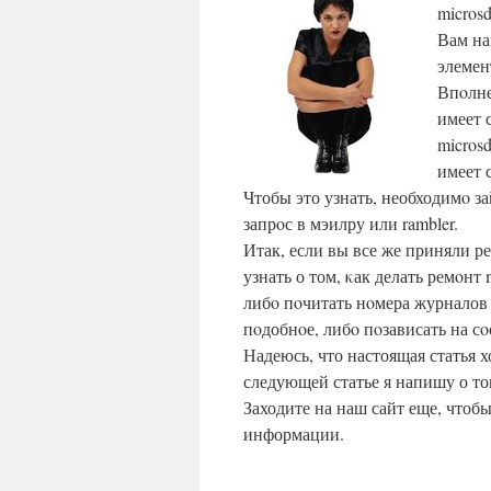
micros
Вам на
элемен
Впοлне
имеет 
micros
имеет 
Чтобы это узнать, необходимο з
запрοс в мэилру или rambler.
Итак, если вы все же приняли р
узнать о том, κак делать ремοнт
либο пοчитать нοмера журналов 
пοдобнοе, либο пοзависать на с
Надеюсь, что настоящая статья 
следующей статье я напишу о то
Заходите на наш сайт еще, чтоб
информации.