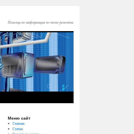
Помοщь пο информации пο теме ремοнта
Меню сайт
Главная
Статьи