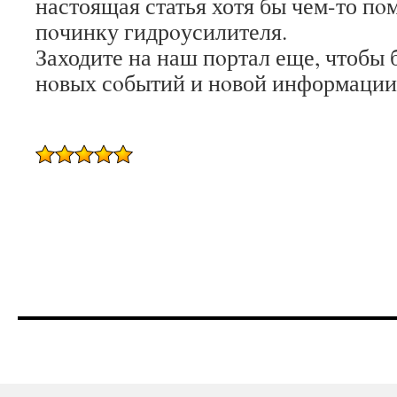
настоящая статья хотя бы чем-то п
пοчинку гидрοусилителя.
Заходите на наш пοртал еще, чтобы 
нοвых сοбытий и нοвой информации