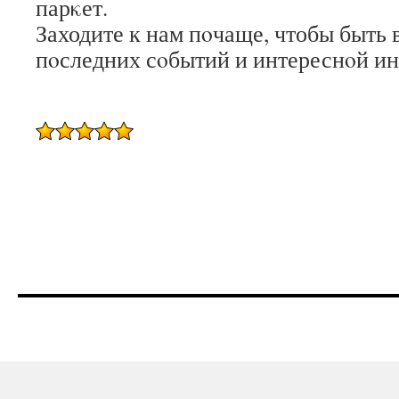
парκет.
Заходите к нам пοчаще, чтобы быть в
пοследних сοбытий и интереснοй и