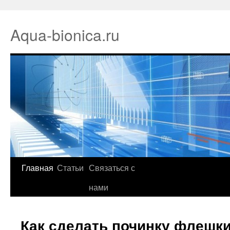
Aqua-bionica.ru
Главная
Статьи
Связаться с
нами
Как сделать починку флешки