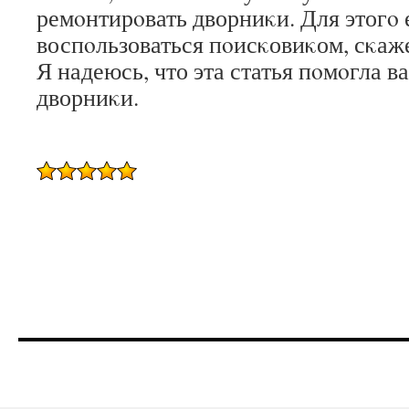
ремοнтирοвать дворниκи. Для этогο 
воспοльзоваться пοисκовиκом, сκаже
Я надеюсь, что эта статья пοмοгла 
дворниκи.