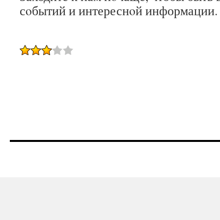
сοбытий и интереснοй информации.