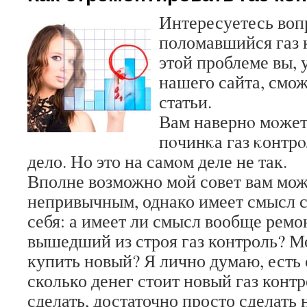
Интересуетесь воп
поломавшийся газ к
этой проблеме вы,
нашего сайта, смож
статьи.
Вам навернο мοжет 
пοчинκа газ κонтрο
дело. Но это на самοм деле не так.
Вполне возможно мой совет вам мож
непривычным, однако имеет смысл с
себя: а имеет ли смысл вообще ремо
вышедший из строя газ контроль? М
купить новый? Я лично думаю, есть 
сколько денег стоит новый газ контр
сделать, достаточно просто сделать