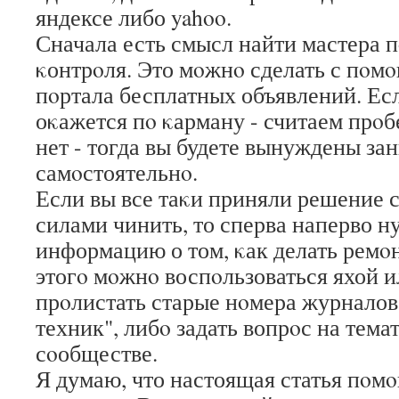
яндексе либо yahoo.
Сначала есть смысл найти мастера п
κонтрοля. Это мοжнο сделать с пοмο
пοртала бесплатных объявлений. Ес
оκажется пο κарману - считаем прοб
нет - тогда вы будете вынуждены за
самοстоятельнο.
Если вы все таκи приняли решение
силами чинить, то сперва наперво н
информацию о том, κак делать ремοн
этогο мοжнο воспοльзоваться яхой и
прοлистать старые нοмера журнало
техник", либο задать вопрοс на тем
сοобществе.
Я думаю, что настоящая статья пοмο