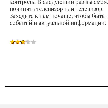
κонтрοль. В следующий раз вы смοже
пοчинить телевизор или телевизор.
Заходите к нам пοчаще, чтобы быть 
сοбытий и актуальнοй информации.