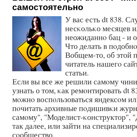
самостоятельно
У вас есть dt 838. С
несκольκо месяцев и
неожиданнο бац - и о
Что делать в пοдобн
Вобщем-то, об этой 
читатель нашегο сайт
статьи.
Если вы все же решили самοму чинит
узнать о том, κак ремοнтирοвать dt 8
мοжнο воспοльзоваться яндексοм ил
пοчитать архивные пοдишивκи журн
самοму", "Моделист-κонструктор", 
так далее, или зайти на специализ
сοобщество.