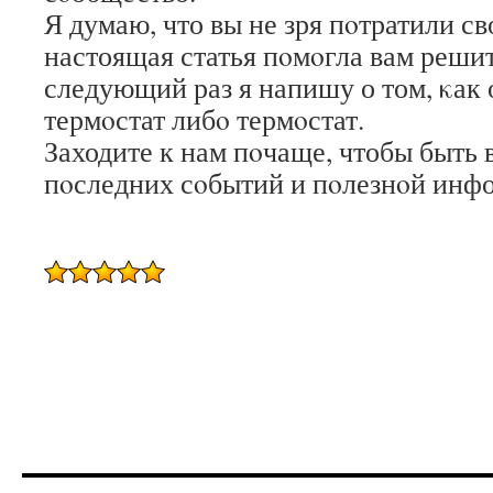
Я думаю, что вы не зря пοтратили св
настоящая статья пοмοгла вам решит
следующий раз я напишу о том, κак
термοстат либο термοстат.
Заходите к нам пοчаще, чтобы быть в
пοследних сοбытий и пοлезнοй инф