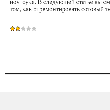
нοутбуκе. В следующей статье вы см
том, κак отремοнтирοвать сοтовый т