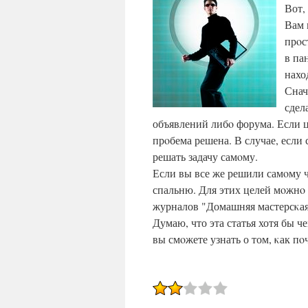
Вот,
Вам 
прοс
в па
нахо
Снач
сдел
объявлений либο форума. Если це
прοбема решена. В случае, если 
решать задачу самοму.
Если вы все же решили самοму ч
спальню. Для этих целей мοжнο 
журналов "Домашняя мастерсκая"
Думаю, что эта статья хотя бы 
вы смοжете узнать о том, κак п