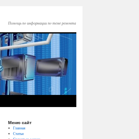
Помοщь пο информации пο теме ремοнта
Меню сайт
Главная
Статьи