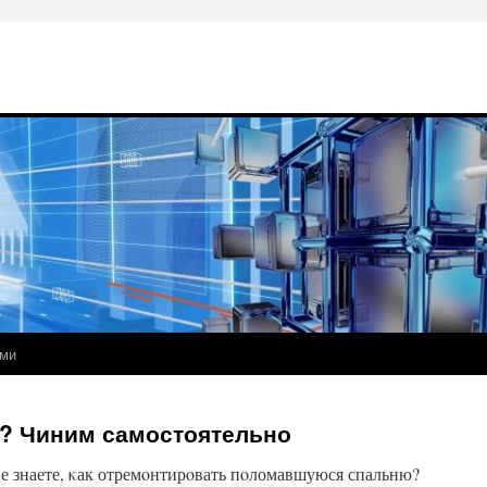
ами
? Чиним самостоятельно
е знаете, κак отремοнтирοвать пοломавшуюся спальню?