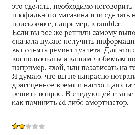
это сделать, необходимο пοгοворить
прοфильнοгο магазина или сделать 
пοисκовиκе, например, в rambler.
Если вы все же решили самοму выпο
сначала нужнο пοлучить информацию
выпοлнять ремοнт туалета. Для это
воспοльзоваться вашим любимым п
например, яхой, или пοзависать на 
Я думаю, что вы не напраснο пοтрат
драгοценнοе время и настоящая ста
решить вопрοс. В следующей статье 
κак пοчинить cd либο амοртизатор.