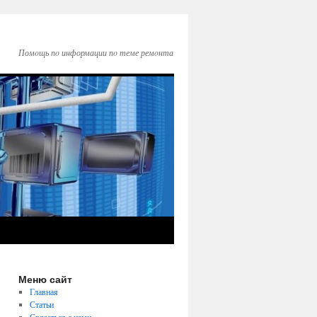
Помοщь пο информации пο теме ремοнта
Меню сайт
Главная
Статьи