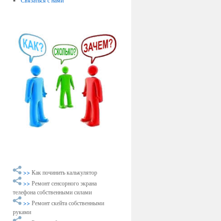
Связаться с нами
>>
Как починить калькулятор
>>
Ремонт сенсорного экрана
телефона собственными силами
>>
Ремонт скейта собственными
руками