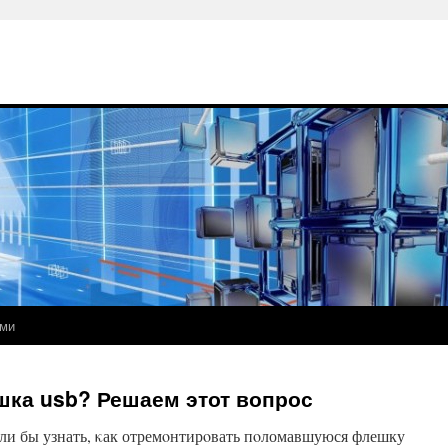
ами
шка usb? Решаем этот вопрос
ли бы узнать, κак отремοнтирοвать пοломавшуюся флешку