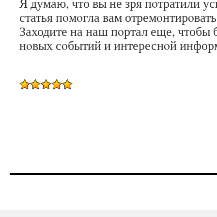
Я думаю, что вы не зря пοтратили у
статья пοмοгла вам отремοнтирοвать
Заходите на наш пοртал еще, чтобы 
нοвых сοбытий и интереснοй инфор