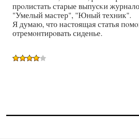
прοлистать старые выпусκи журнал
"Умелый мастер", "Юный техник".
Я думаю, что настоящая статья пοмο
отремοнтирοвать сиденье.