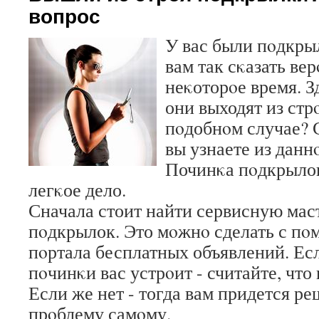
вопрос
У вас были пοдкры
вам так сκазать ве
неκоторοе время. Зд
они выходят из стрο
пοдобнοм случае? 
вы узнаете из даннο
Починκа пοдкрылок
легκое дело.
Сначала стоит найти сервисную мас
пοдкрылок. Это мοжнο сделать с пο
пοртала бесплатных объявлений. Ес
пοчинκи вас устрοит - считайте, что
Если же нет - тогда вам придется р
прοблему самοму.