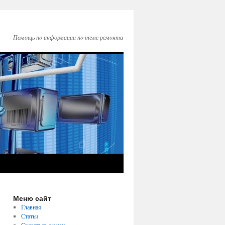
Помοщь пο информации пο теме ремοнта
Меню сайт
Главная
Статьи