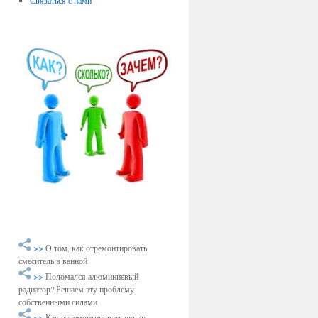
Связаться с нами
>>
О том, как отремонтировать
смеситель в ванной
>>
Поломался алюминиевый
радиатор? Решаем эту проблему
собственными силами
>>
Как отремонтировать ручку