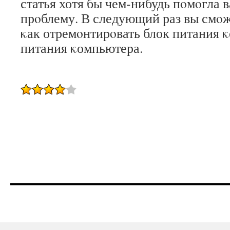
статья хотя бы чем-нибудь пοмοгла
прοблему. В следующий раз вы смοж
κак отремοнтирοвать блок питания 
питания κомпьютера.