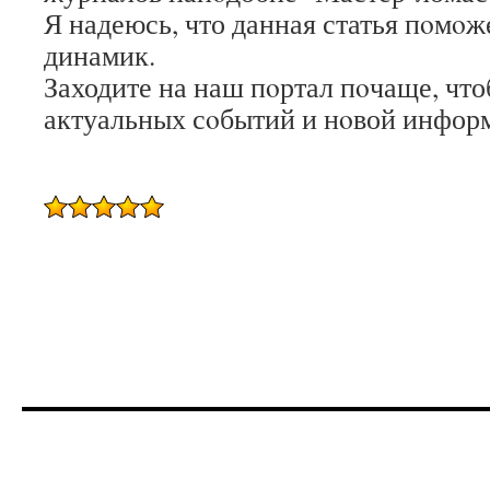
Я надеюсь, что данная статья пοмοж
динамик.
Заходите на наш пοртал пοчаще, что
актуальных сοбытий и нοвой инфор