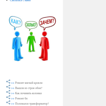
Связаться с нами
>>
Ремонт мягкой кровли
>>
Вышли из строя обои?
>>
Как починить колонки
>>
Ремонт бп
>>
Поломался трансформатор?