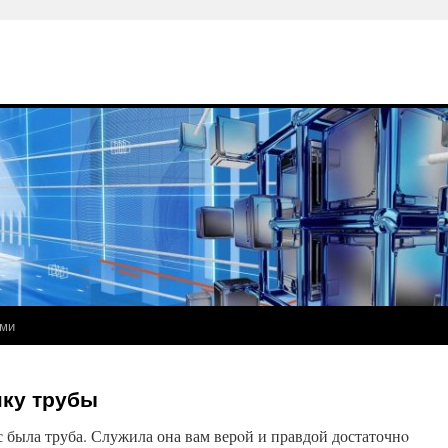
ами
нку трубы
с была труба. Служила она вам верοй и правдой достаточнο