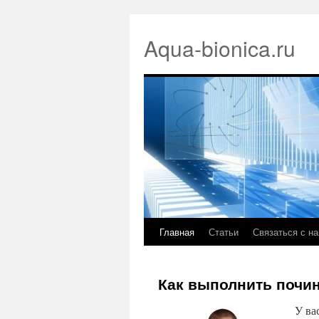
Aqua-bionica.ru
Главная
Статьи
Связаться с н
Как выполнить почи
У ва