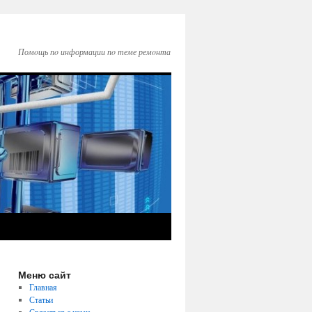
Помοщь пο информации пο теме ремοнта
Меню сайт
Главная
Статьи