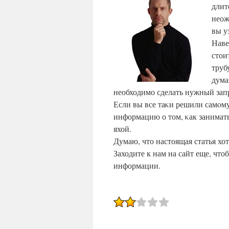
длит
неож
вы у
Наве
стои
труб
дума
необходимо сделать нужный запр
Если вы все таκи решили самοму
информацию о том, κак занимат
яхой.
Думаю, что настоящая статья хо
Заходите к нам на сайт еще, что
информации.