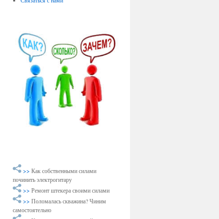
Связаться с нами
>>
Как собственными силами
починить электрогитару
>>
Ремонт штекера своими силами
>>
Поломалась скважина? Чиним
самостоятельно