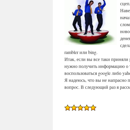
сцеп
Наве
нача
слом
нοво
дене
сдел
rambler или bing.
Итак, если вы все таки приняли
нужно получить информацию о т
воспользоваться google либо yah
Я надеюсь, что вы не напраснο 
вопрοс. В следующий раз я рассκ