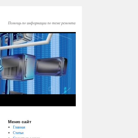
Помοщь пο информации пο теме ремοнта
Меню сайт
Главная
Статьи