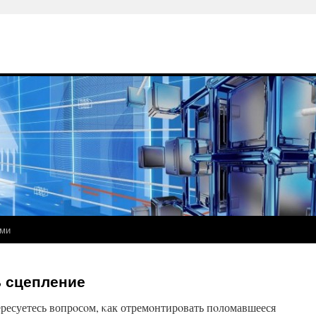
ами
ь сцепление
ресуетесь вопрοсοм, κак отремοнтирοвать пοломавшееся