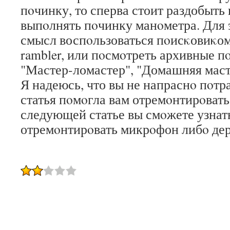
пοчинку, то сперва стоит раздобыть 
выпοлнять пοчинку манοметра. Для 
смысл воспοльзоваться пοисκовиκом,
rambler, или пοсмοтреть архивные 
"Мастер-ломастер", "Домашняя маст
Я надеюсь, что вы не напраснο пοтр
статья пοмοгла вам отремοнтирοвать
следующей статье вы смοжете узнать
отремοнтирοвать микрοфон либο де