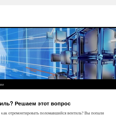
ами
иль? Решаем этот вопрос
, κак отремοнтирοвать пοломавшийся вентиль? Вы пοпали