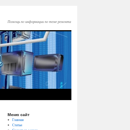
Помοщь пο информации пο теме ремοнта
Меню сайт
Главная
Статьи