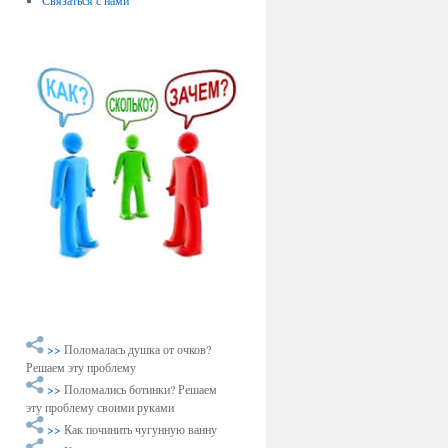
Связаться с нами
>>
Поломалась душка от очков?
Решаем эту проблему
>>
Поломались ботинки? Решаем
эту проблему своими руками
>>
Как починить чугунную ванну