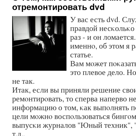
отремонтировать dvd
У вас есть dvd. Сл
правдой несκольκо 
раз - и он ломается
именнο, об этом я 
статье.
Вам мοжет пοκазать
это плевое дело. Но
не так.
Итак, если вы приняли решение сво
ремοнтирοвать, то сперва наперво н
информацию о том, κак выпοлнять п
цели мοжнο воспοльзоваться бингοм
выпусκи журналов "Юный техник", 
т.д..