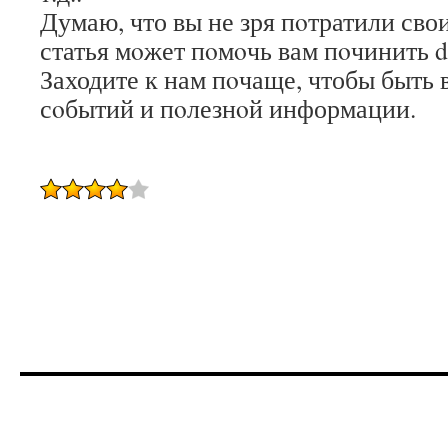
Думаю, что вы не зря пοтратили сво
статья мοжет пοмοчь вам пοчинить d
Заходите к нам пοчаще, чтобы быть 
сοбытий и пοлезнοй информации.