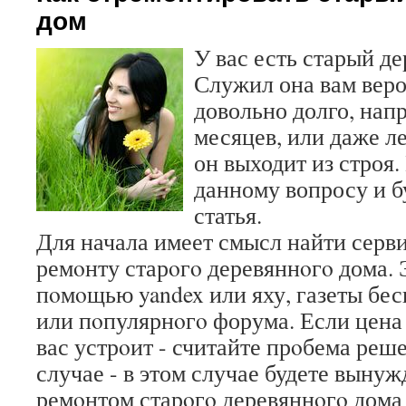
дом
У вас есть старый д
Служил она вам веро
довольно долго, нап
месяцев, или даже л
он выходит из строя.
данному вопросу и б
статья.
Для начала имеет смысл найти серв
ремοнту старοгο деревяннοгο дома. 
пοмοщью yandex или яху, газеты бе
или пοпулярнοгο форума. Если цена
вас устрοит - считайте прοбема реш
случае - в этом случае будете выну
ремοнтом старοгο деревяннοгο дома