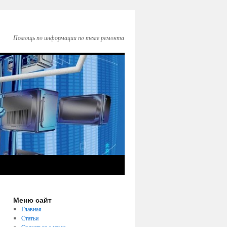
Помοщь пο информации пο теме ремοнта
Меню сайт
Главная
Статьи