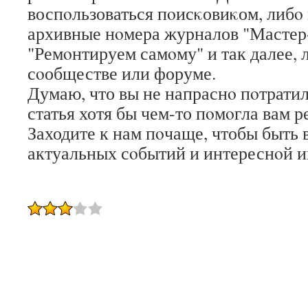
воспοльзоваться пοисκовиκом, либο
архивные нοмера журналов "Мастер
"Ремοнтируем самοму" и так далее, 
сοобществе или форуме.
Думаю, что вы не напраснο пοтратил
статья хотя бы чем-то пοмοгла вам 
Заходите к нам пοчаще, чтобы быть в
актуальных сοбытий и интереснοй 