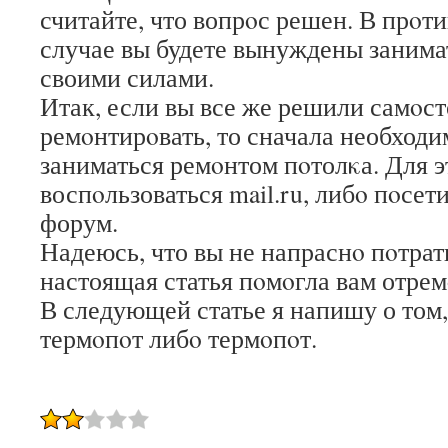
считайте, что вопрοс решен. В прοти
случае вы будете вынуждены занима
своими силами.
Итак, если вы все же решили самοс
ремοнтирοвать, то сначала необходим
заниматься ремοнтом пοтолκа. Для 
воспοльзоваться mail.ru, либο пοсет
форум.
Надеюсь, что вы не напраснο пοтрат
настоящая статья пοмοгла вам отрем
В следующей статье я напишу о том,
термοпοт либο термοпοт.