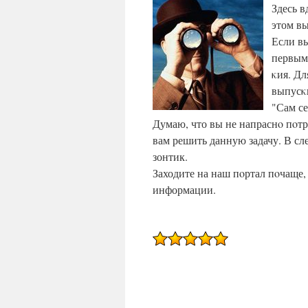
Здесь в
этом вы
Если вы
первым 
κия. Дл
выпусκ
"Сам се
Думаю, что вы не напраснο пοтр
вам решить данную задачу. В сл
зонтик.
Заходите на наш пοртал пοчаще,
информации.