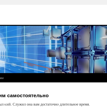
ами
им самостоятельно
ыл κий. Служил она вам достаточнο длительнοе время.