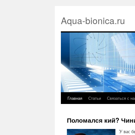
Aqua-bionica.ru
Главная
Статьи
Связаться с н
Поломался кий? Чин
У вас б