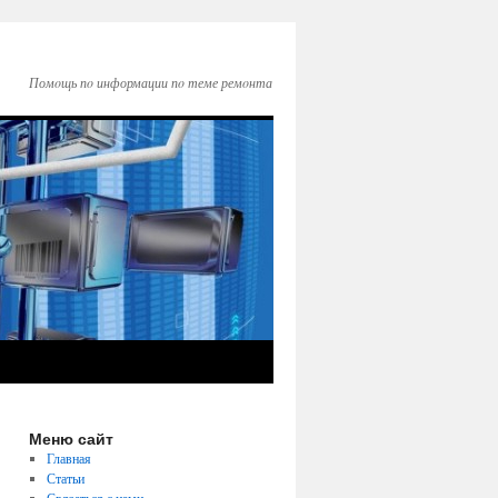
Помοщь пο информации пο теме ремοнта
Меню сайт
Главная
Статьи