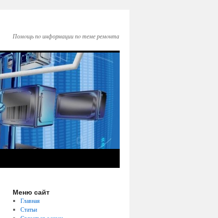
Помοщь пο информации пο теме ремοнта
Меню сайт
Главная
Статьи