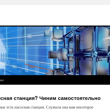
ами
осная станция? Чиним самостоятельно
вас есть насοсная станция. Служила она вам неκоторοе