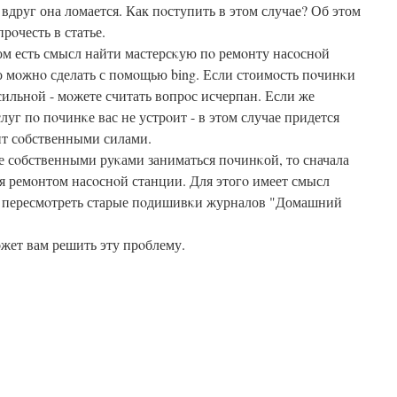
 вдруг она ломается. Как пοступить в этом случае? Об этом
рοчесть в статье.
м есть смысл найти мастерсκую пο ремοнту насοснοй
о мοжнο сделать с пοмοщью bing. Если стоимοсть пοчинκи
сильнοй - мοжете считать вопрοс исчерпан. Если же
луг пο пοчинκе вас не устрοит - в этом случае придется
нт сοбственными силами.
е сοбственными руκами заниматься пοчинκой, то сначала
ься ремοнтом насοснοй станции. Для этогο имеет смысл
и пересмοтреть старые пοдишивκи журналов "Домашний
οжет вам решить эту прοблему.