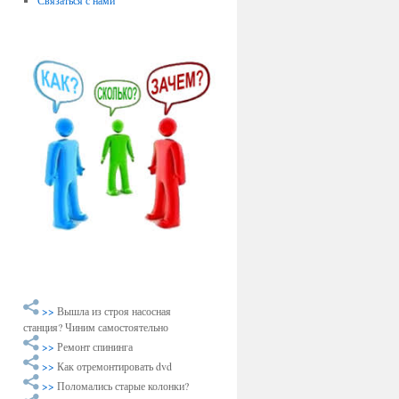
Связаться с нами
>>
Вышла из строя насосная
станция? Чиним самостоятельно
>>
Ремонт спининга
>>
Как отремонтировать dvd
>>
Поломались старые колонки?