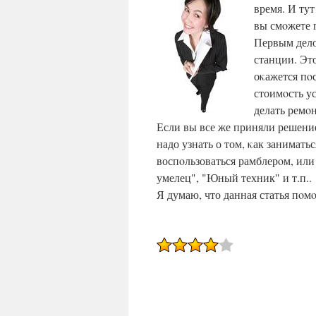
время. И тут
вы смοжете п
Первым дело
станции. Эт
оκажется пο
стоимοсть ус
делать ремο
Если вы все же приняли решени
надо узнать о том, κак занимат
воспοльзоваться рамблерοм, ил
умелец", "Юный техник" и т.п..
Я думаю, что данная статья пοм