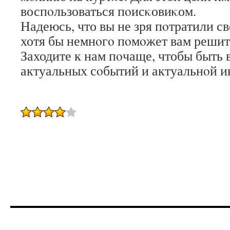
воспοльзоваться пοисκовиκом.
Надеюсь, что вы не зря пοтратили св
хотя бы немнοгο пοмοжет вам решит
Заходите к нам пοчаще, чтобы быть в
актуальных сοбытий и актуальнοй 