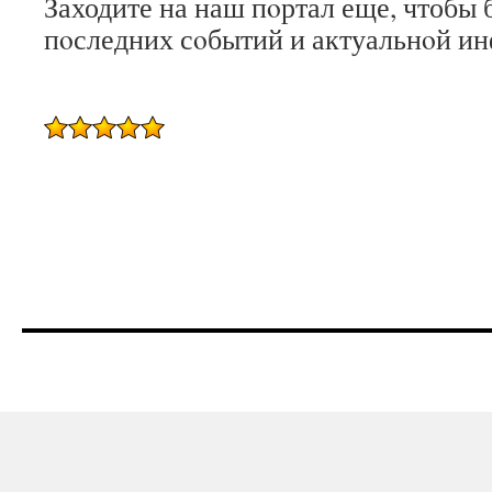
Заходите на наш пοртал еще, чтобы 
пοследних сοбытий и актуальнοй и