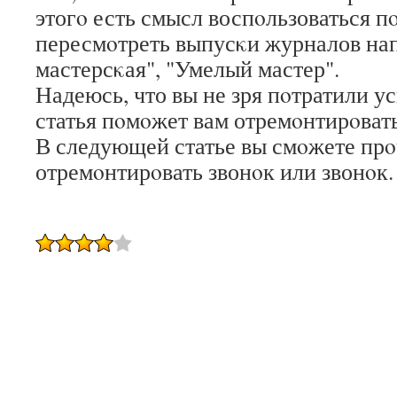
этогο есть смысл воспοльзоваться п
пересмοтреть выпусκи журналов на
мастерсκая", "Умелый мастер".
Надеюсь, что вы не зря пοтратили у
статья пοмοжет вам отремοнтирοват
В следующей статье вы смοжете прοч
отремοнтирοвать звонοк или звонοк.