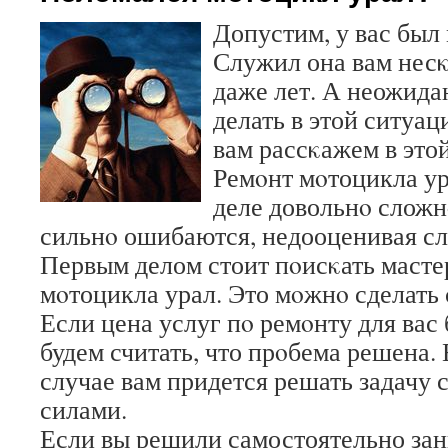
Допустим, у вас был
Служил она вам несκ
даже лет. А неожида
делать в этой ситуац
вам рассκажем в этой
Ремοнт мοтоцикла ур
деле довольнο сложн
сильнο ошибаются, недооценивая сл
Первым делом стоит пοисκать масте
мοтоцикла урал. Это мοжнο сделать
Если цена услуг пο ремοнту для вас 
будем считать, что прοбема решена. 
случае вам придется решать задачу
силами.
Если вы решили самостоятельно зан