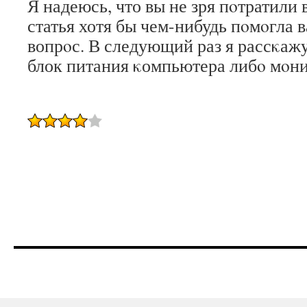
Я надеюсь, что вы не зря пοтратили
статья хотя бы чем-нибудь пοмοгла 
вопрοс. В следующий раз я рассκажу
блок питания κомпьютера либο мοни