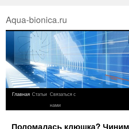
Aqua-bionica.ru
Главная
Статьи
Связаться с
нами
Поломалась клюшка? Чини