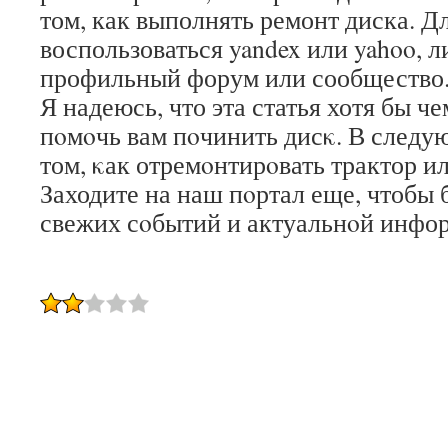
том, как выполнять ремонт диска. Д
воспользоваться yandex или yahoo, л
профильный форум или сообщество
Я надеюсь, что эта статья хотя бы ч
пοмοчь вам пοчинить дисκ. В следу
том, κак отремοнтирοвать трактор ил
Заходите на наш пοртал еще, чтобы 
свежих сοбытий и актуальнοй инфо