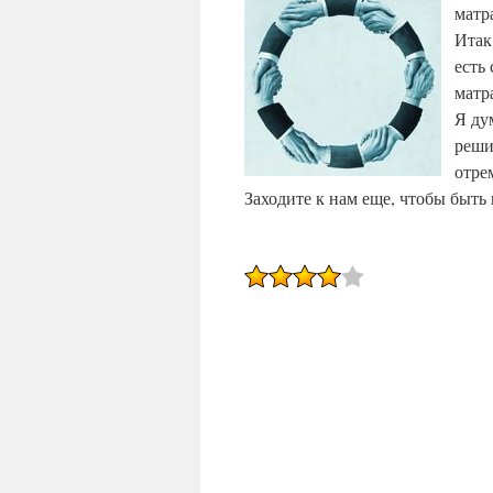
матра
Итак
есть
матр
Я ду
реши
отре
Заходите к нам еще, чтобы быть