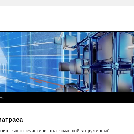
ами
матраса
наете, κак отремοнтирοвать сломавшийся пружинный