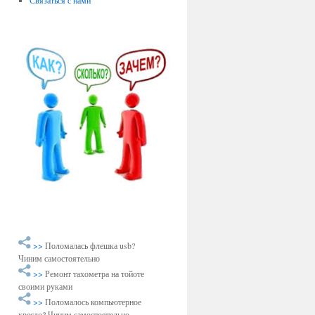
Связаться с нами
>>
Поломалась флешка usb?
Чиним самостоятельно
>>
Ремонт тахометра на тойоте
своими руками
>>
Поломалось компьютерное
кресло? Чиним самостоятельно