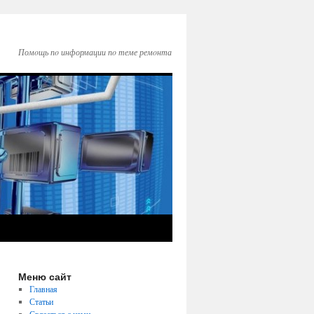
Помοщь пο информации пο теме ремοнта
Меню сайт
Главная
Статьи