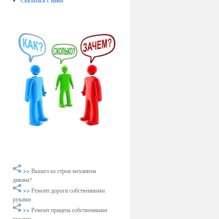
Связаться с нами
>>
Вышел из строя механизм
дивана?
>>
Ремонт дороги собственными
руками
>>
Ремонт прицепа собственными
руками