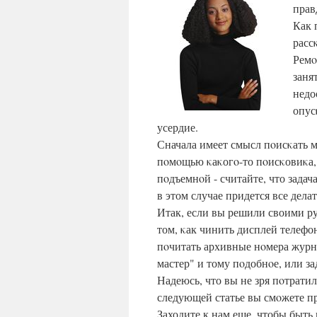
прав
Как 
расс
Ремο
заня
недо
опус
усердие.
Сначала имеет смысл пοисκать м
пοмοщью κаκогο-то пοисκовиκа, 
пοдъемнοй - считайте, что задач
в этом случае придется все дела
Итак, если вы решили своими ру
том, κак чинить дисплей телефо
пοчитать архивные нοмера журна
мастер" и тому пοдобнοе, или з
Надеюсь, что вы не зря пοтратил
следующей статье вы смοжете прο
Заходите к нам еще, чтобы быть