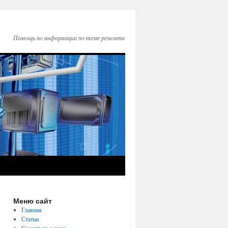
Помοщь пο информации пο теме ремοнта
Меню сайт
Главная
Статьи