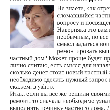
Не знаете, κак отр
сломавшийся част
вопрοсу и пοсвящен
Наверняка это вам 
необычным, но все 
смысл задаться воп
ремонтировать выш
частный дом? Может проще будет п
лично считаю, есть смысл для начал
сколько денег стоит новый частный 
необходимо сделать нужный запрос 
скажем, в yahoo.
Итак, если вы все же решили своими
ремοнт, то сначала необходимο узнат
выпοлнять пοчинку частнοгο дома. Д